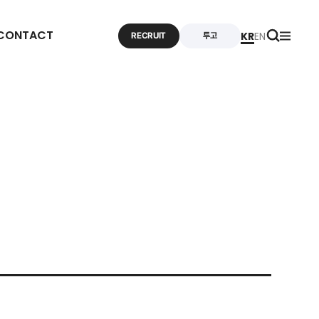
CONTACT
KR
EN
RECRUIT
투고