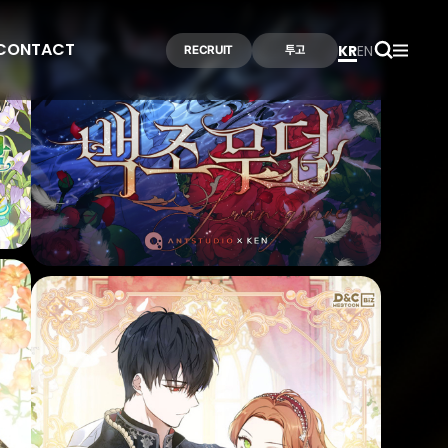
CONTACT
KR
EN
RECRUIT
투고